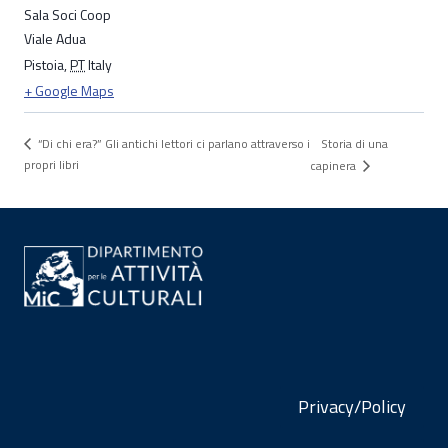
Sala Soci Coop
Viale Adua
Pistoia
,
PT
Italy
+ Google Maps
Storia di una
“Di chi era?” Gli antichi lettori ci parlano attraverso i
propri libri
capinera
Privacy/Policy