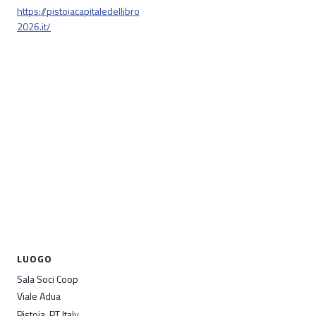
https://pistoiacapitaledellibro
2026.it/
LUOGO
Sala Soci Coop
Viale Adua
Pistoia
,
PT
Italy