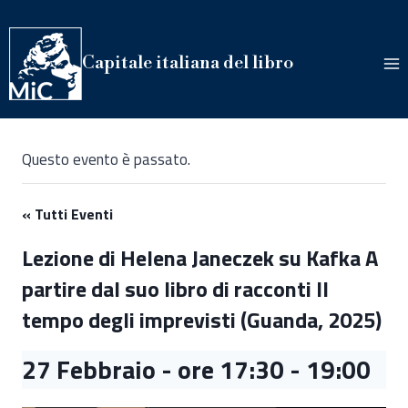
Salta
al
contenuto
Capitale italiana del libro
Questo evento è passato.
« Tutti Eventi
Lezione di Helena Janeczek su Kafka A
partire dal suo libro di racconti Il
tempo degli imprevisti (Guanda, 2025)
27 Febbraio - ore 17:30
-
19:00