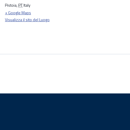
Pistoia
,
PT
Italy
+ Google Maps
Visualizza il sito del Luogo