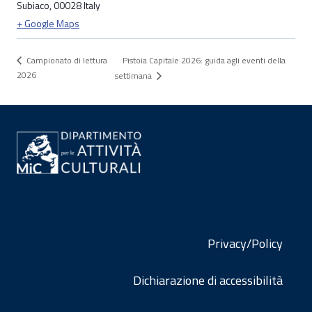
Subiaco
,
00028
Italy
+ Google Maps
Pistoia Capitale 2026: guida agli eventi della
Campionato di lettura
2026
settimana
Privacy/Policy
Dichiarazione di accessibilità