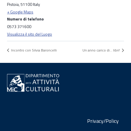
Pistoia
,
51100
Italy
+ Google Maps
Numero di telefono
0573 371600
Visualizza il sito del Luogo
Incontro con Silvia Baroncelli
Un anno carico di… libri!
Privacy/Policy