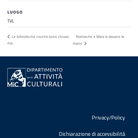
LUOGO
TVL
Nietzsche e Marx si davano la
Le biblioteche civiche sono chiuse,
ma…
mano
Privacy/Policy
Dichiarazione di accessibilità